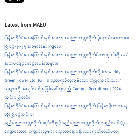
Latest from MAEU
မြန်မာနိုင်ငံလေကြောင်းနှင့်အာကာသပညာတက္ကသိုလ် မိုးရာသီအားကစား
ပြိုင်ပွဲ-၂၀၂၅ အခမ်းအနားကျင်းပ
မြန်မာနိုင်ငံလေကြောင်းနှင့်အာကာသပညာတက္ကသိုလ်မိသားစု ဝါဆိုသင်္ဃ
န်းကပ်လှူပူဇော်ပွဲအခန်းအနား။
မြန်မာနိုင်ငံလေကြောင်းနှင့်အာကာသပညာတက္ကသိုလ်သို့ Irrawaddy
Green Tower Ltd.(IGT) မှ ပညာရည်ထူးချွန်သော ဘွဲ့ရကျောင်းသား/
သူများကို အလုပ်သင်အဖြစ်ခေါ်ယူသည့် Campus Recruitment 2024
ကျင်းပပြုလုပ်။
မြန်မာနိုင်ငံလေကြောင်းနှင့်အာကာသပညာတက္ကသိုလ် မြန်မာ့ရိုးရာထမနဲ
ထိုးပြိုင်ပွဲကျင်းပ။
နည်းပညာတက္ကသိုလ်(မှော်ဘီ)နှင့် နည်းပညာတက္ကသိုလ်(ရမည်းသင်း)မှ
ကျောင်းသား၊ ကျောင်းသူများ လေ့လာရေးခရီးလာရောက်လည်ပတ်။