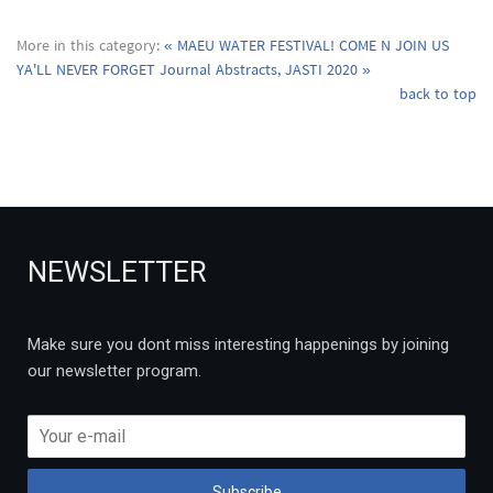
More in this category:
« MAEU WATER FESTIVAL! COME N JOIN US
YA'LL NEVER FORGET
Journal Abstracts, JASTI 2020 »
back to top
NEWSLETTER
Make sure you dont miss interesting happenings by joining
our newsletter program.