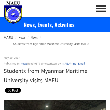
/
News
/
News
/
MAEU
Students from Myanmar Maritime University visits MAEU
May 29, 2017
Published in
News
Read 9677 times
Written by
MAEU
Print
,
Email
Students from Myanmar Maritime
University visits MAEU